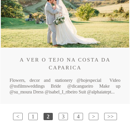
A VER O TEJO NA COSTA DA
CAPARICA
Flowers, decor and stationery @hojespecial Video
@nsfilmsweddings Bride @dicangueiro Make up
@su_moura Dress @isabel_I_ribeiro Suit @alphaiatept...
<
1
2
3
4
>
>>