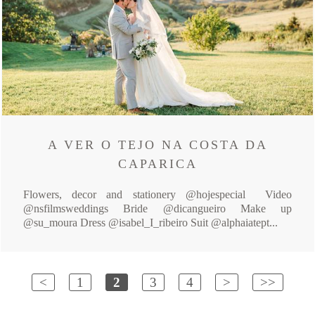
A VER O TEJO NA COSTA DA
CAPARICA
Flowers, decor and stationery @hojespecial Video
@nsfilmsweddings Bride @dicangueiro Make up
@su_moura Dress @isabel_I_ribeiro Suit @alphaiatept...
<
1
2
3
4
>
>>