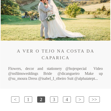
A VER O TEJO NA COSTA DA
CAPARICA
Flowers, decor and stationery @hojespecial Video
@nsfilmsweddings Bride @dicangueiro Make up
@su_moura Dress @isabel_I_ribeiro Suit @alphaiatept...
<
1
2
3
4
>
>>